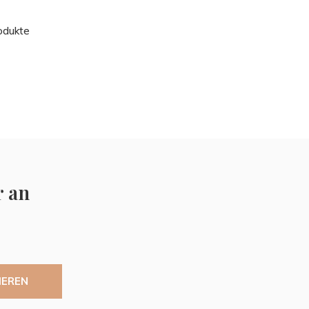
odukte
r an
IEREN