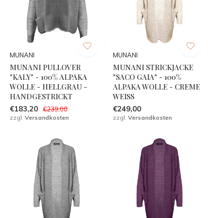
MUNANI
MUNANI
MUNANI PULLOVER
MUNANI STRICKJACKE
"KALY" - 100% ALPAKA
"SACO GAIA" - 100%
WOLLE - HELLGRAU -
ALPAKA WOLLE - CREME
HANDGESTRICKT
WEISS
€183,20
€249,00
€239,00
zzgl.
Versandkosten
zzgl.
Versandkosten