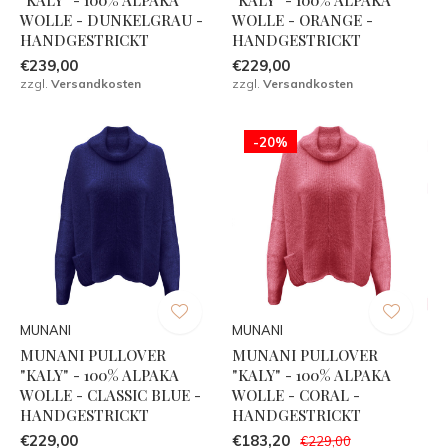
WOLLE - DUNKELGRAU -
WOLLE - ORANGE -
HANDGESTRICKT
HANDGESTRICKT
€239,00
€229,00
zzgl.
Versandkosten
zzgl.
Versandkosten
-20%
MUNANI
MUNANI
MUNANI PULLOVER
MUNANI PULLOVER
"KALY" - 100% ALPAKA
"KALY" - 100% ALPAKA
WOLLE - CLASSIC BLUE -
WOLLE - CORAL -
HANDGESTRICKT
HANDGESTRICKT
€229,00
€183,20
€229,00