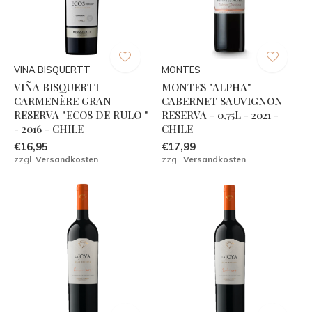
VIÑA BISQUERTT
MONTES
VIÑA BISQUERTT
MONTES "ALPHA"
CARMENÈRE GRAN
CABERNET SAUVIGNON
RESERVA "ECOS DE RULO "
RESERVA - 0,75L - 2021 -
- 2016 - CHILE
CHILE
€16,95
€17,99
zzgl.
Versandkosten
zzgl.
Versandkosten