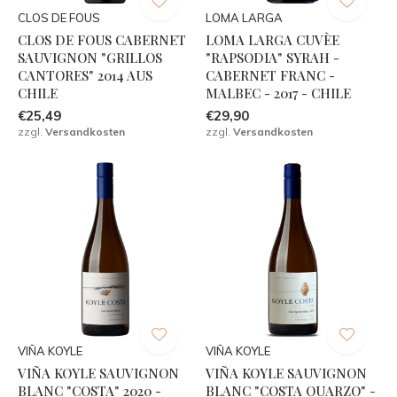
CLOS DE FOUS
LOMA LARGA
CLOS DE FOUS CABERNET
LOMA LARGA CUVÈE
SAUVIGNON "GRILLOS
"RAPSODIA" SYRAH -
CANTORES" 2014 AUS
CABERNET FRANC -
CHILE
MALBEC - 2017 - CHILE
€25,49
€29,90
zzgl.
Versandkosten
zzgl.
Versandkosten
VIÑA KOYLE
VIÑA KOYLE
VIÑA KOYLE SAUVIGNON
VIÑA KOYLE SAUVIGNON
BLANC "COSTA" 2020 -
BLANC "COSTA QUARZO" -