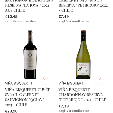
RESERVA "LA JOYA " 2021
RESERVA "PETIRROJO" 2022
AUS CHILE
- CHILE
€10,49
€7,49
zzgl.
Versandkosten
zzgl.
Versandkosten
VIÑA BISQUERTT
VIÑA BISQUERTT
VIÑA BISQUERTT CUVÈE
VIÑA BISQUERTT
SYRAH-CABERNET
CHARDONNAY RESERVA
SAUVIGNON "QCLAY" -
"PETIRROJO " 2021 - CHILE
2013 - CHILE
€7,19
€28,90
zzgl.
Versandkosten