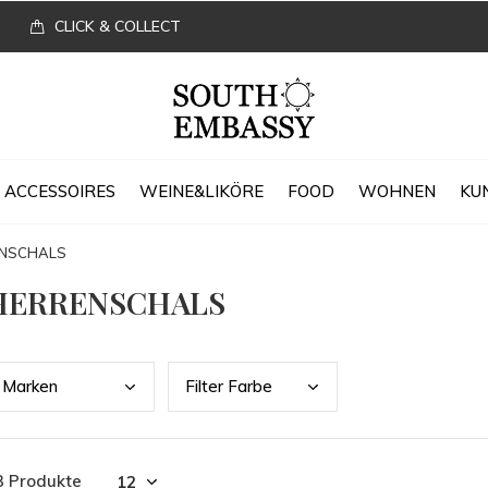
CLICK & COLLECT
ACCESSOIRES
WEINE&LIKÖRE
FOOD
WOHNEN
KU
NSCHALS
HERRENSCHALS
Mark
en
Filt
er Farbe
3 Produkte