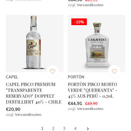
zzgl.
Versandkosten
-10%
CAPEL
PORTÒN
CAPEL PISCO PREMIUM
PORTÒN PISCO MOSTO
"TRANSPARENTE
VERDE "QUEBRANTA" -
RESERVADO" DOPPELT
43% AUS PERÚ - 0,70L
DESTILLIERT 40% - CHILE
€44,91
€49,90
€20,90
zzgl.
Versandkosten
zzgl.
Versandkosten
1
2
3
4