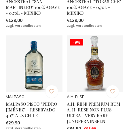
ANCESTRAL "SAN
ANCESTRAL "TOBASICHE"
MARTINERO" 100% AGAVE
100% AGAVE - 0,70L -
- 0,70L - MEXIKO
MEXIKO
€129,00
€129,00
zzgl.
Versandkosten
zzgl.
Versandkosten
-9%
MALPASO
A.H. RIISE
MALPASO PISCO "PEDRO
A.H. RIISE PREMIUM RUM
JIMÉNEZ" - RESERVADO
A. H. RIISE NON PLUS
40% AUS CHILE
ULTRA - VERY RARE -
JUNGFERNINSELN
€29,90
zzgl.
Versandkosten
€84,90
€93,39