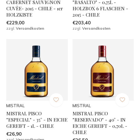
CABERNET SAUVIGNON
"BASALTO" - 0,75L -
CUVÈE- 2015 - CHILE - 1er
HOLZBOX 6 FLASCHEN -
HOLZKISTE
2015 - CHILE
€229,00
€203,40
zzgl.
Versandkosten
zzgl.
Versandkosten
MISTRAL
MISTRAL
MISTRAL PISCO
MISTRAL PISCO
"ESPECIAL" - 35° - IN EICHE
"RESERVADO" - 40° - IN
GEREIFT - 1L - CHILE
EICHE GEREIFT - 0,70L -
CHILE
€26,90
zzgl.
Versandkosten