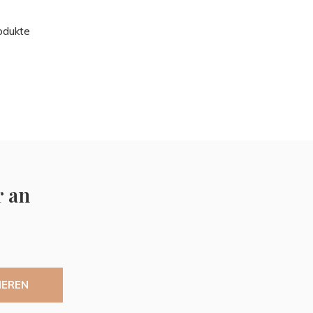
odukte
r an
IEREN