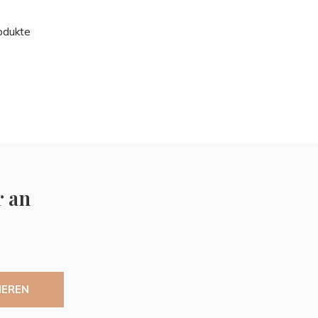
odukte
r an
IEREN