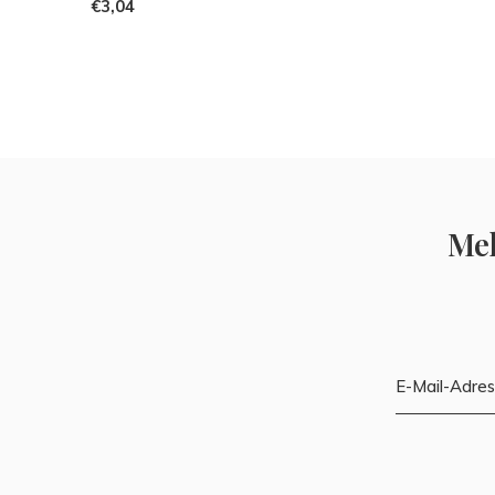
€3,04
Mel