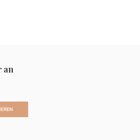
r an
IEREN