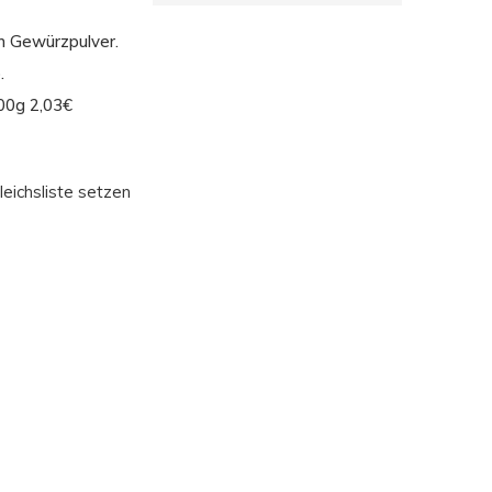
en Gewürzpulver.
.
00g 2,03€
leichsliste setzen