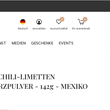
0
0
deutsch
anmelden
wunschzettel
ihr warenkorb
NST
MEDIEN
GESCHENKE
EVENTS
 CHILI-LIMETTEN
ZPULVER - 142g - MEXIKO
0)