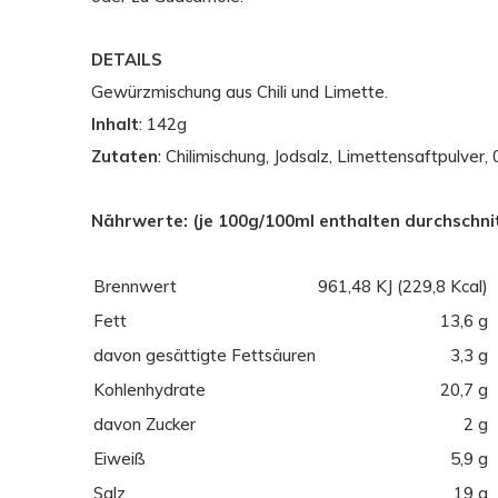
DETAILS
Gewürzmischung aus Chili und Limette.
Inhalt
: 142g
Zutaten
: Chilimischung, Jodsalz, Limettensaftpulver,
Nährwerte: (je 100g/100ml enthalten durchschnit
Brennwert
961,48 KJ (229,8 Kcal)
Fett
13,6 g
davon gesättigte Fettsäuren
3,3 g
Kohlenhydrate
20,7 g
davon Zucker
2 g
Eiweiß
5,9 g
Salz
19 g