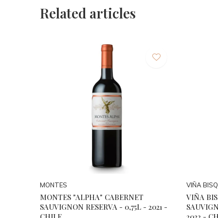
Related articles
MONTES
VIÑA BIS
MONTES "ALPHA" CABERNET
VIÑA BI
SAUVIGNON RESERVA - 0,75L - 2021 -
SAUVIGN
CHILE
2022 - C