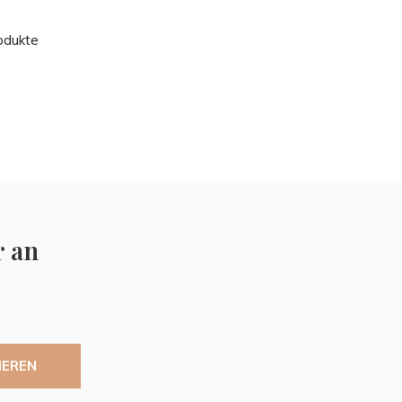
odukte
r an
IEREN