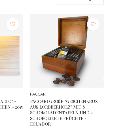
PACCARI
ALTO" -
PACCARI GROßE "GESCHENKBOX
CHEN - 2015
AUS LORBEERHOLZ" MIT 8
SCHOKOLADENTAFELN UND 2
SCHOKOLIERTE FRÜCHTE -
ECUADOR