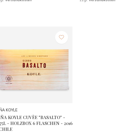
IÑA KOYLE
IÑA KOYLE CUVÈE "BASALTO" -
,75L - HOLZBOX 6 FLASCHEN - 2016
 CHILE