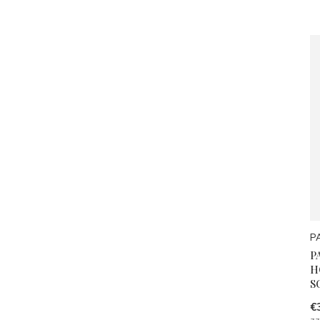
P
P
H
S
€
zz