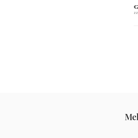
€
zz
Mel