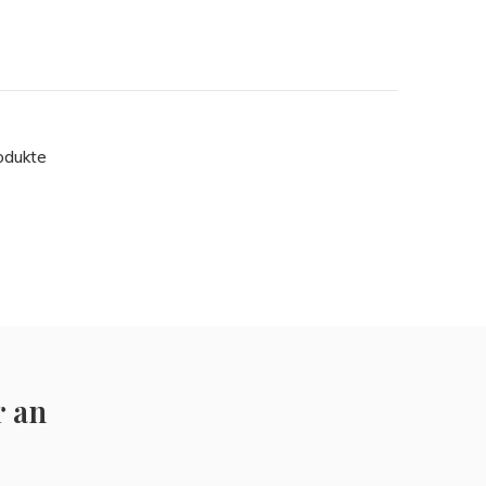
odukte
r an