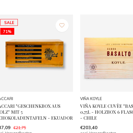
SALE
71%
ACCARI
VIÑA KOYLE
ACCARI "GESCHENKBOX AUS
VIÑA KOYLE CUVÈE "BAS
OLZ" MIT 5
0,75L - HOLZBOX 6 FLAS
CHOKOLADENTAFELN - EKUADOR
- CHILE
37,09
€203,40
€21,75
gl.
Versandkosten
zzgl.
Versandkosten