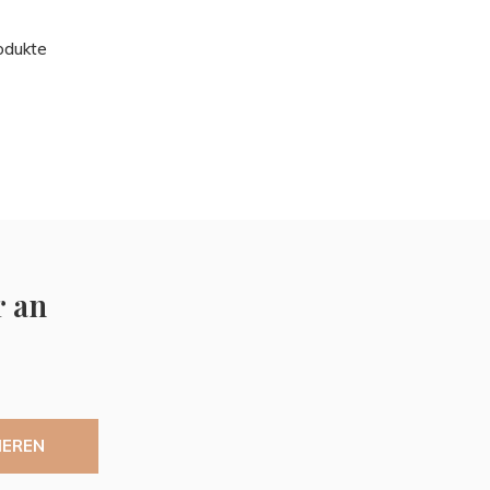
odukte
r an
IEREN