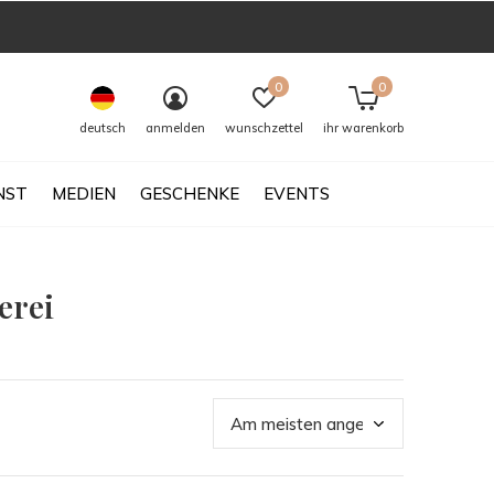
0
0
deutsch
anmelden
wunschzettel
ihr warenkorb
NST
MEDIEN
GESCHENKE
EVENTS
erei