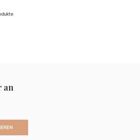
odukte
r an
IEREN