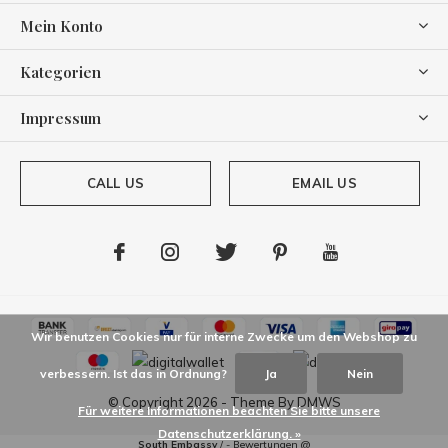
Mein Konto
Kategorien
Impressum
CALL US
EMAIL US
Wir benutzen Cookies nur für interne Zwecke um den Webshop zu
verbessern. Ist das in Ordnung?
Ja
Nein
© Copyright
2026
- Theme By
DMWS
Für weitere Informationen beachten Sie bitte unsere
Datenschutzerklärung. »
South Embassy
/
-
Bewertungen @