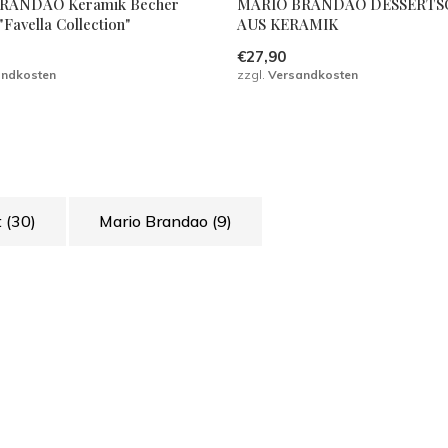
RANDAO Keramik Becher
MARIO BRANDAO DESSERTS
Favella Collection"
AUS KERAMIK
€27,90
andkosten
zzgl.
Versandkosten
t
(30)
Mario Brandao
(9)