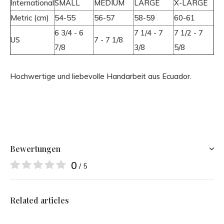
International
SMALL
MEDIUM
LARGE
X-LARGE
Metric (cm)
54-55
56-57
58-59
60-61
6 3/4 - 6
7 1/4 - 7
7 1/2 - 7
US
7 - 7 1/8
7/8
3/8
5/8
Hochwertige und liebevolle Handarbeit aus Ecuador.
Bewertungen
0
/ 5
Related articles