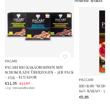
Neueste Artikel
PACARI
PACARI BIO KAKAOBOHNEN MIT
SCHOKOLADE ÜBERZOGEN - 3ER PACK
- 273g - ECUADOR
PACCARI
€11,35
€11,97
BIO RAW "SCHOK
zzgl.
Versandkosten
60% KAKAO - 50
€5,85