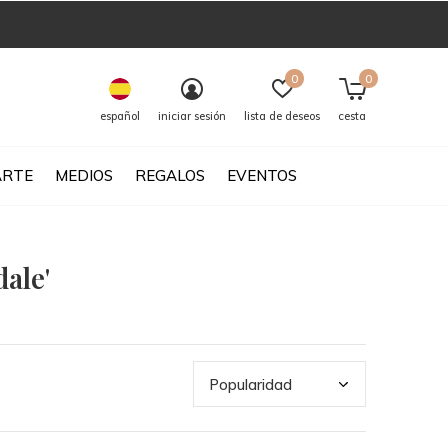
0
0
español
iniciar sesión
lista de deseos
cesta
ARTE
MEDIOS
REGALOS
EVENTOS
ale'