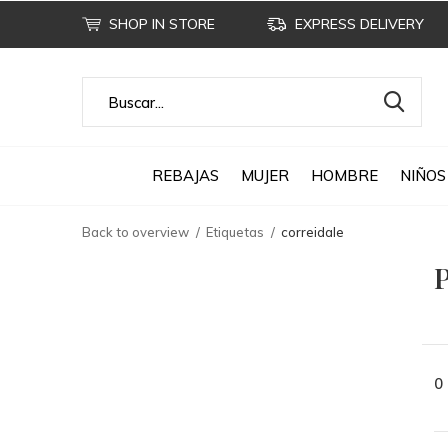
SHOP IN STORE
EXPRESS DELIVERY
REBAJAS
MUJER
HOMBRE
NIÑOS
Back to overview
Etiquetas
correidale
P
0