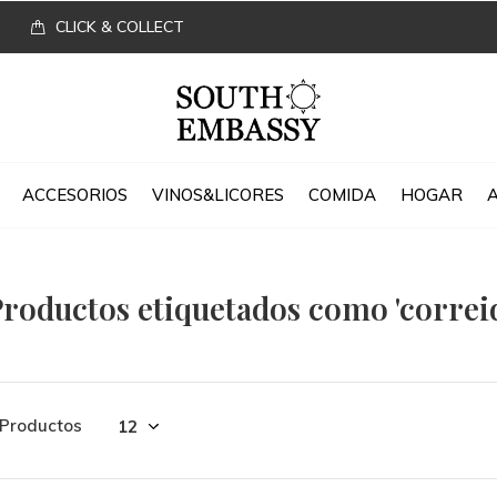
CLICK & COLLECT
ACCESORIOS
VINOS&LICORES
COMIDA
HOGAR
roductos etiquetados como 'correid
 Productos