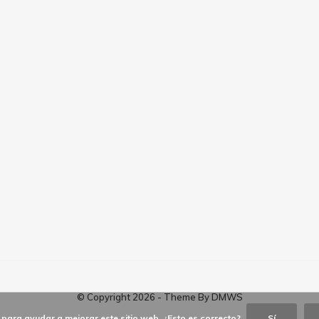
© Copyright
2026
- Theme By
DMWS
para ayudar a mejorar este sitio web. ¿Esto es correcto?
Sí