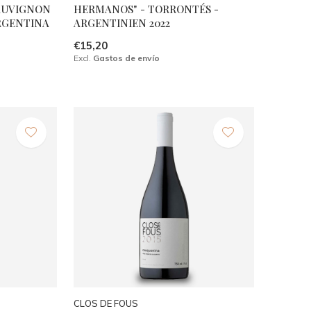
AUVIGNON
HERMANOS" - TORRONTÉS -
RGENTINA
ARGENTINIEN 2022
€15,20
Excl.
Gastos de envío
CLOS DE FOUS