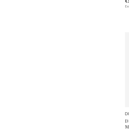
€
Ex
D
D
M