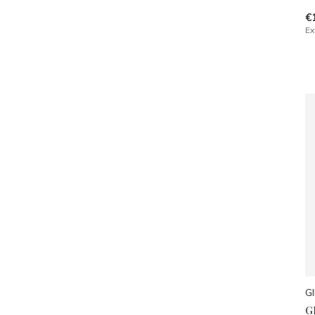
€
Ex
GI
G