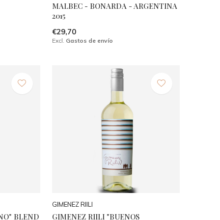
MALBEC - BONARDA - ARGENTINA
2015
€29,70
Excl.
Gastos de envío
GIMENEZ RIILI
ONO" BLEND
GIMENEZ RIILI "BUENOS