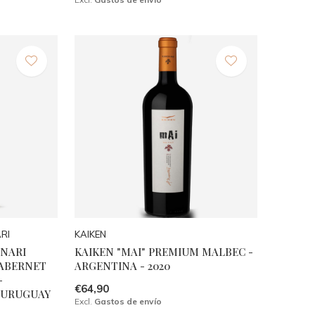
RI
KAIKEN
NARI
KAIKEN "MAI" PREMIUM MALBEC -
CABERNET
ARGENTINA - 2020
-
€64,90
 URUGUAY
Excl.
Gastos de envío