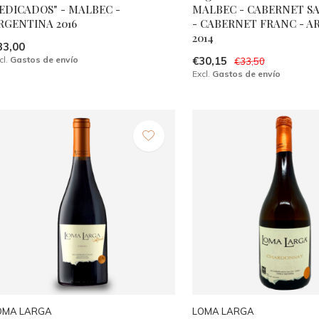
EDICADOS" - MALBEC -
MALBEC - CABERNET S
RGENTINA 2016
- CABERNET FRANC - A
2014
33,00
cl.
Gastos de envío
€30,15
€33,50
Excl.
Gastos de envío
OMA LARGA
LOMA LARGA