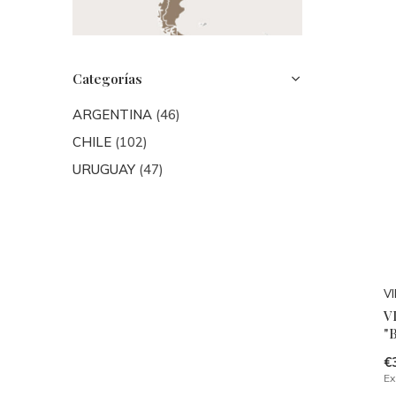
Categorías
ARGENTINA
(46)
CHILE
(102)
URUGUAY
(47)
V
V
"
€
Ex