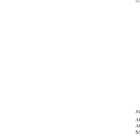
Ex
A
A
A
S