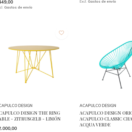
449,00
Excl.
Gastos de envío
cl.
Gastos de envío
CAPULCO DESIGN
ACAPULCO DESIGN
CAPULCO DESIGN THE RING
ACAPULCO DESIGN ORI
ABLE - ZITRUSGELB - LIMÓN
ACAPULCO CLASSIC CHA
ACQUA VERDE
2.000,00