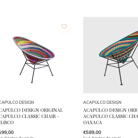
CAPULCO DESIGN
ACAPULCO DESIGN
CAPULCO DESIGN ORIGINAL
ACAPULCO DESIGN ORI
CAPULCO CLASSIC CHAIR -
ACAPULCO CLASSIC CHA
ALISCO
OAXACA
599,00
€589,00
cl.
Gastos de envío
Excl.
Gastos de envío