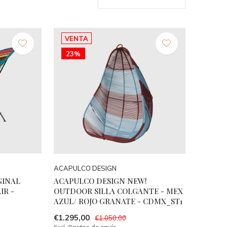
VENTA
23%
ACAPULCO DESIGN
GINAL
ACAPULCO DESIGN NEW!
IR -
OUTDOOR SILLA COLGANTE - MEX
AZUL/ ROJO GRANATE - CDMX_ST1
€1.295,00
€1.050,00
Excl.
Gastos de envío