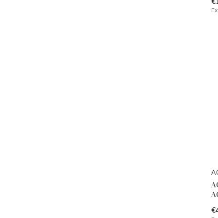
€
Ex
A
A
A
€