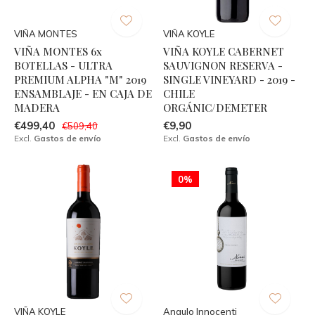
VIÑA MONTES
VIÑA KOYLE
VIÑA MONTES 6x
VIÑA KOYLE CABERNET
BOTELLAS - ULTRA
SAUVIGNON RESERVA -
PREMIUM ALPHA "M" 2019
SINGLE VINEYARD - 2019 -
ENSAMBLAJE - EN CAJA DE
CHILE
MADERA
ORGÁNIC/DEMETER
€499,40
€9,90
€509,40
Excl.
Gastos de envío
Excl.
Gastos de envío
0%
VIÑA KOYLE
Angulo Innocenti