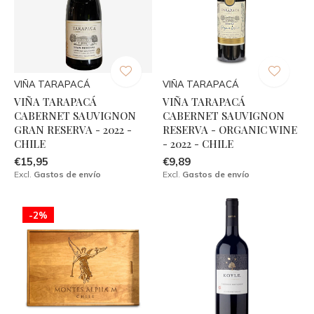
VIÑA TARAPACÁ
VIÑA TARAPACÁ
VIÑA TARAPACÁ
VIÑA TARAPACÁ
CABERNET SAUVIGNON
CABERNET SAUVIGNON
GRAN RESERVA - 2022 -
RESERVA - ORGANIC WINE
CHILE
- 2022 - CHILE
€15,95
€9,89
Excl.
Gastos de envío
Excl.
Gastos de envío
-2%