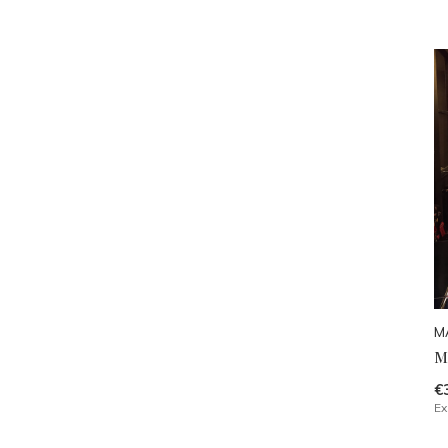
M
M
€
Ex