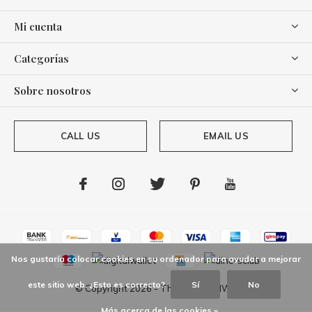
Mi cuenta
Categorías
Sobre nosotros
CALL US
EMAIL US
Nos gustaría colocar cookies en su ordenador para ayudar a mejorar
este sitio web. ¿Esto es correcto?
Sí
No
© Copyright
2026
- Theme By
DMWS
Más acerca de las cookies »