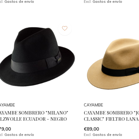
cl.
Gastos de envío
Excl.
Gastos de envío
AYAMBE
CAYAMBE
AYAMBE SOMBRERO "MILANO"
CAYAMBE SOMBRERO "
ILZWOLLE ECUADOR - NEGRO
CLASSIC" FIELTRO LANA
79,00
€89,00
cl.
Gastos de envío
Excl.
Gastos de envío