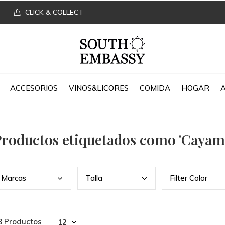
CLICK & COLLECT
ACCESORIOS
VINOS&LICORES
COMIDA
HOGAR
roductos etiquetados como 'Cayam
Marc
as
Tall
a
Filt
er Color
8 Productos