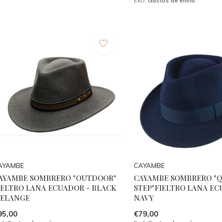
Excl.
Gastos de envío
AYAMBE
CAYAMBE
AYAMBE SOMBRERO "OUTDOOR"
CAYAMBE SOMBRERO "Q
IELTRO LANA ECUADOR - BLACK
STEP"FIELTRO LANA EC
ELANGE
NAVY
95,00
€79,00