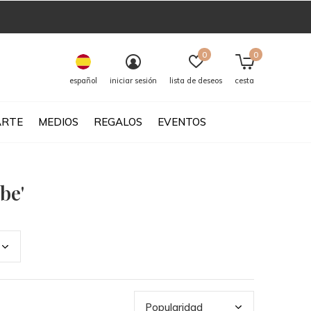
0
0
español
iniciar sesión
lista de deseos
cesta
ARTE
MEDIOS
REGALOS
EVENTOS
be'