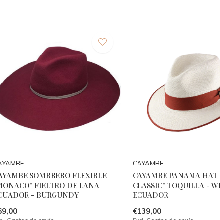
AYAMBE
CAYAMBE
AYAMBE SOMBRERO FLEXIBLE
CAYAMBE PANAMA HAT 
MONACO" FIELTRO DE LANA
CLASSIC" TOQUILLA - W
CUADOR - BURGUNDY
ECUADOR
69,00
€139,00
cl.
Gastos de envío
Excl.
Gastos de envío