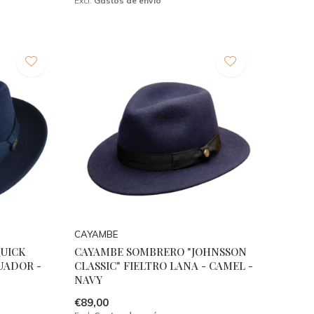
Excl.
Gastos de envío
CAYAMBE
UICK
CAYAMBE SOMBRERO "JOHNSSON
UADOR -
CLASSIC" FIELTRO LANA - CAMEL -
NAVY
€89,00