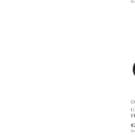
Ex
C
C
F
€
Ex