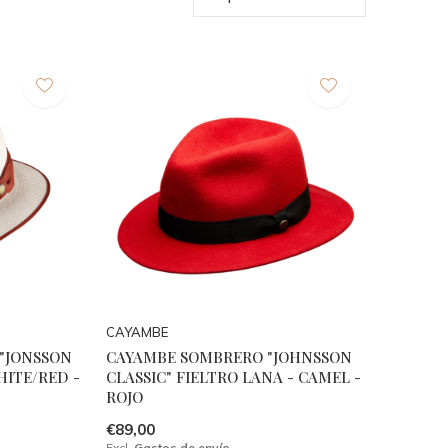
CAYAMBE
"JONSSON
CAYAMBE SOMBRERO "JOHNSSON
HITE/RED -
CLASSIC" FIELTRO LANA - CAMEL -
ROJO
€89,00
Excl.
Gastos de envío