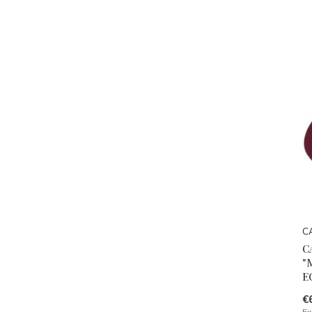
C
C
"
E
€
Ex