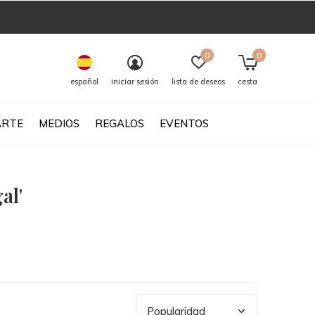
0
0
español
iniciar sesión
lista de deseos
cesta
ARTE
MEDIOS
REGALOS
EVENTOS
al'