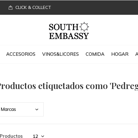
CLICK & COLLECT
ACCESORIOS
VINOS&LICORES
COMIDA
HOGAR
roductos etiquetados como 'Pedreg
Marc
as
 Productos