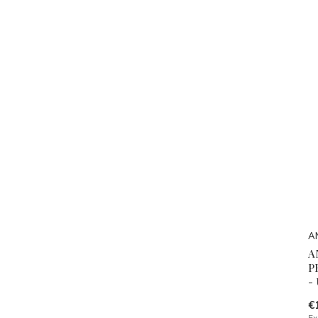
A
A
P
-
€
Ex