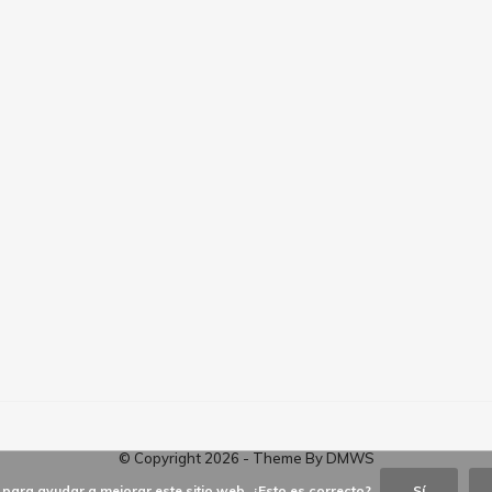
© Copyright
2026
- Theme By
DMWS
para ayudar a mejorar este sitio web. ¿Esto es correcto?
Sí