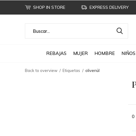
SHOP IN STORE
EXPRESS DELIVERY
REBAJAS
MUJER
HOMBRE
NIÑOS
Back to overview
Etiquetas
olivenül
P
0