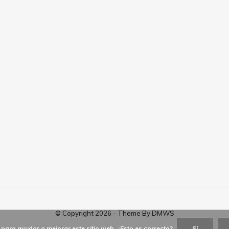
© Copyright
2026
- Theme By
DMWS
para ayudar a mejorar este sitio web. ¿Esto es correcto?
Sí