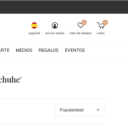
0
0
español
iniciar sesión
lista de deseos
cesta
ARTE
MEDIOS
REGALOS
EVENTOS
chuhe'