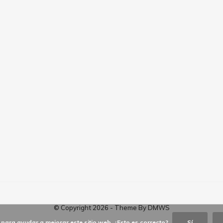
© Copyright
2026
- Theme By
DMWS
para ayudar a mejorar este sitio web. ¿Esto es correcto?
Sí