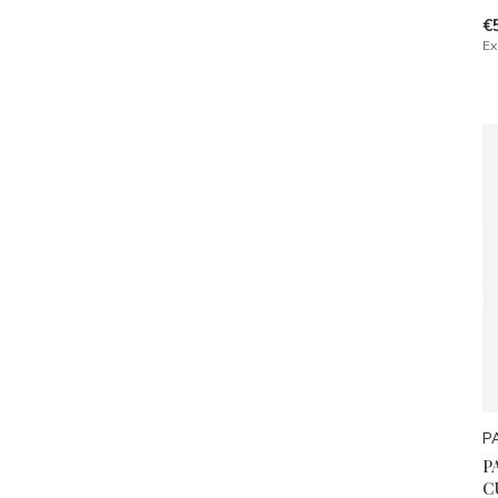
€
Ex
P
P
C