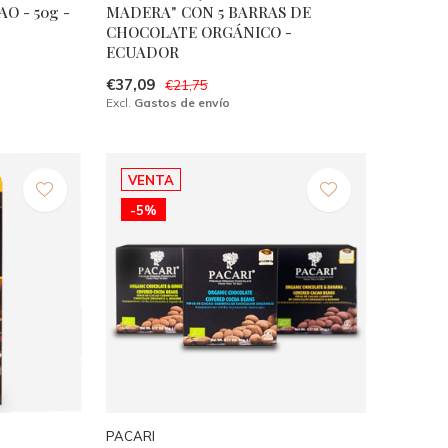
O - 50g -
MADERA" CON 5 BARRAS DE
CHOCOLATE ORGÁNICO -
ECUADOR
€37,09
€21,75
Excl.
Gastos de envío
VENTA
-5%
PACARI