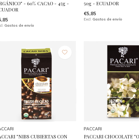
RGÁNICO" - 60% CACAO - 45g -
50g - ECUADOR
CUADOR
€5,85
5,85
Excl.
Gastos de envío
cl.
Gastos de envío
ACCARI
PACCARI
ACCARI "NIBS CUBIERTAS CON
PACCARI CHOCOLATE "