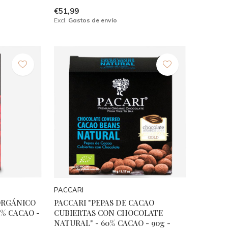
€51,99
Excl.
Gastos de envío
PACCARI
ORGÁNICO
PACCARI "PEPAS DE CACAO
0% CACAO -
CUBIERTAS CON CHOCOLATE
NATURAL" - 60% CACAO - 90g -