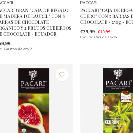
ACCARI
PACCARI
ACCARI GRAN "CAJA DE REGALO
PACCARI "CAJA DE REG
E MADERA DE LAUREL" CON 8
CUERO" CON 5 BARRAS 
ARRAS DE CHOCOLATE
CHOCOLATE - 250g - E
RGÁNICO Y 2 FRUTOS CUBIERTOS
€39,99
€19,99
E CHOCOLATE - ECUADOR
Excl.
Gastos de envío
59,99
cl.
Gastos de envío