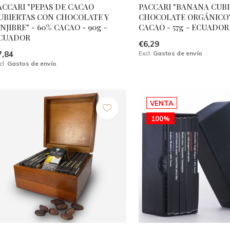
ACCARI "PEPAS DE CACAO
PACCARI "BANANA CUB
UBIERTAS CON CHOCOLATE Y
CHOCOLATE ORGÁNICO"
ENJIBRE" - 60% CACAO - 90g -
CACAO - 57g - ECUADOR
CUADOR
€6,29
7,84
Excl.
Gastos de envío
cl.
Gastos de envío
VENTA
100%