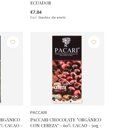
ECUADOR
€7,84
Excl.
Gastos de envío
PACCARI
ORGÁNICO
PACCARI CHOCOLATE "ORGÁNICO
0% CACAO -
CON CEREZA" - 60% CACAO - 50g -