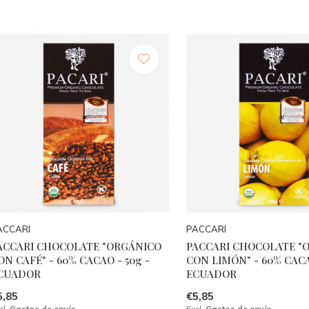
ACCARI
PACCARI
ACCARI CHOCOLATE "ORGÁNICO
PACCARI CHOCOLATE "
ON CAFÉ" - 60% CACAO - 50g -
CON LIMÓN" - 60% CACA
CUADOR
ECUADOR
5,85
€5,85
cl.
Gastos de envío
Excl.
Gastos de envío