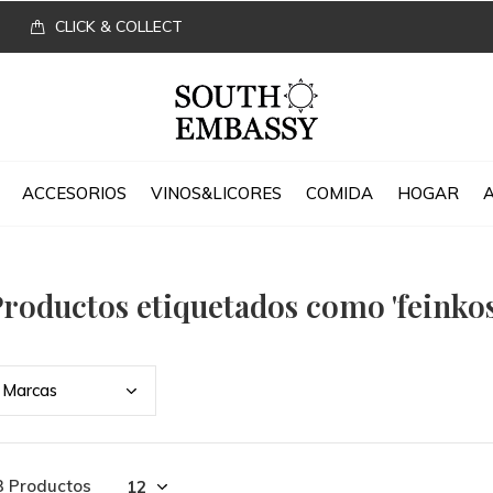
CLICK & COLLECT
ACCESORIOS
VINOS&LICORES
COMIDA
HOGAR
roductos etiquetados como 'feinkos
Marc
as
3 Productos