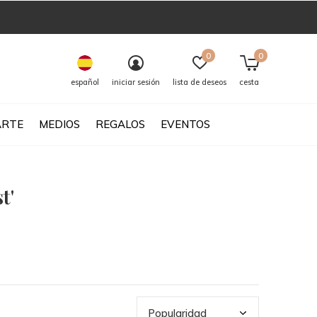
0
0
español
iniciar sesión
lista de deseos
cesta
ARTE
MEDIOS
REGALOS
EVENTOS
t'