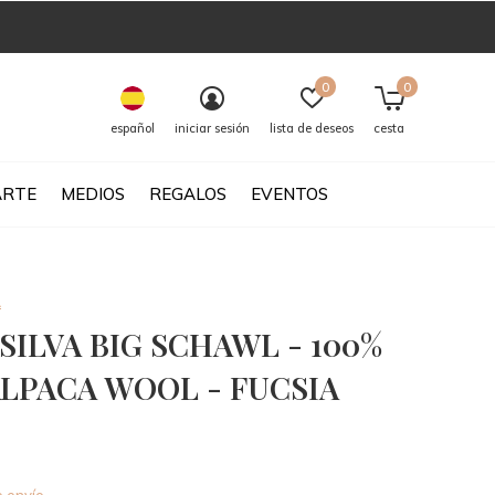
0
0
español
iniciar sesión
lista de deseos
cesta
ARTE
MEDIOS
REGALOS
EVENTOS
A
SILVA BIG SCHAWL - 100%
ALPACA WOOL - FUCSIA
0)