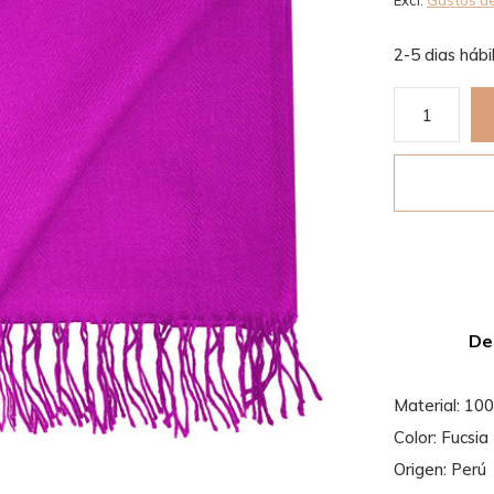
Excl.
Gastos de
2-5 dias hábi
De
Material: 10
Color: Fucsia
Origen: Perú