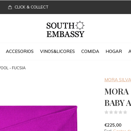
CLICK & COLLECT
ACCESORIOS
VINOS&LICORES
COMIDA
HOGAR
OOL - FUCSIA
MORA SILV
MORA 
BABY 
(
€225,00