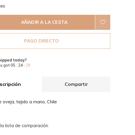
les
AÑADIR A LA CESTA
PAGO DIRECTO
hipped today?
u got
05 : 24 :
38
scripción
Compartir
oveja, tejido a mano, Chile
 la lista de comparación